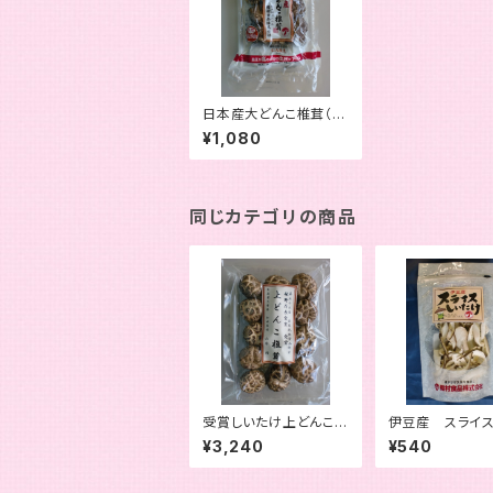
日本産大どんこ椎茸（機
能性表示食品）５０ｇ
¥1,080
同じカテゴリの商品
受賞しいたけ上どんこ８
伊豆産 スライ
０ｇ
け２０ｇ
¥3,240
¥540