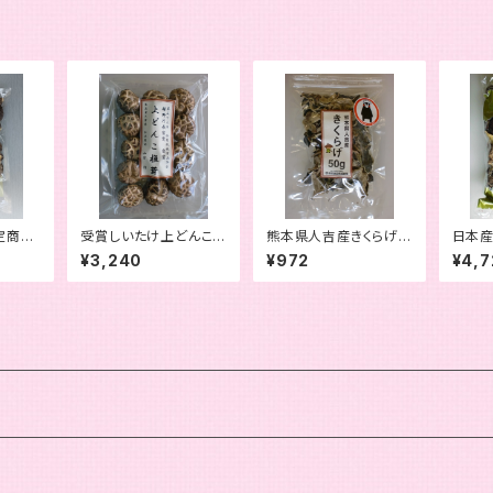
定商
受賞しいたけ上どんこ８
熊本県人吉産きくらげ
日本産
２０ｇ
０ｇ
ホール５０ｇ
００ｇ
¥3,240
¥972
¥4,7