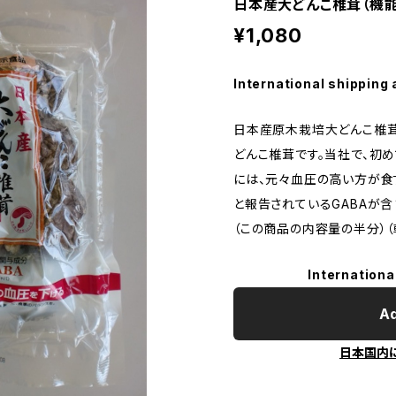
日本産大どんこ椎茸（機能
¥1,080
International shipping 
日本産原木栽培大どんこ椎
どんこ椎茸です。当社で、初
には、元々血圧の高い方が食
と報告されているGABAが
（この商品の内容量の半分）（
Internationa
Ad
日本国内