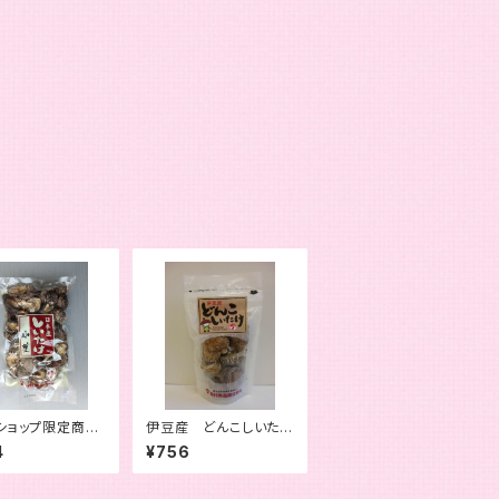
ショップ限定商
伊豆産 どんこしいた
本産小葉１２０ｇ
け３５ｇ
4
¥756