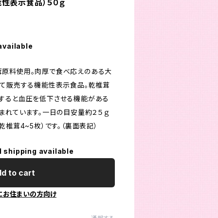
性表示食品）５０ｇ
available
茸原料使用。肉厚で食べ応えのある大
めて販売する機能性表示食品。乾椎茸
すると血圧を低下させる機能がある
含まれています。一日の目安量約２５ｇ
乾椎茸4~5枚）です。（裏面表記）
l shipping available
d to cart
にお住まいの方向け