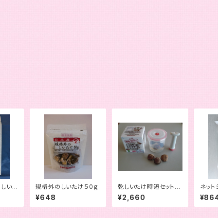
スしいた
規格外のしいたけ５０ｇ
乾しいたけ時短セット
ネット
（真空水戻し容器・日本
品 日
¥648
¥2,660
¥86
産荒葉２００ｇセット）
袋詰