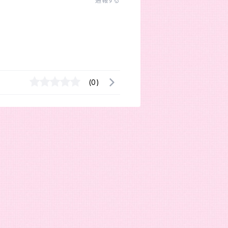
通報する
(0)