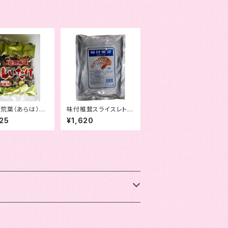
荒葉（あらは）５
味付椎茸スライスレトル
トパック 1kg
25
¥1,620