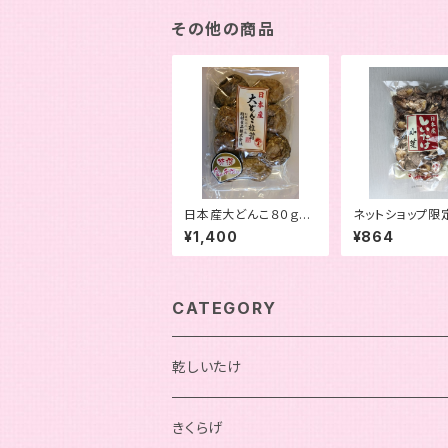
その他の商品
日本産大どんこ８０ｇパ
ネットショップ限
ック
品 日本産小葉１
¥1,400
¥864
袋詰
CATEGORY
乾しいたけ
機能性表示食品
きくらげ