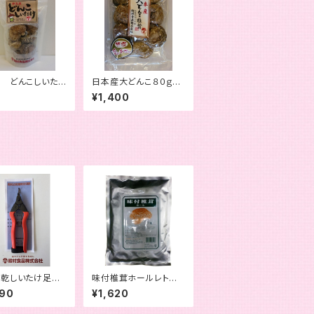
 どんこしいた
日本産大どんこ８０ｇパ
ｇ
ック
6
¥1,400
乾しいたけ足切
味付椎茸ホールレトルト
み
パック 1kg
090
¥1,620