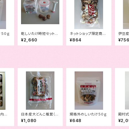
５０ｇ
乾しいたけ時短セット
ネットショップ限定商
伊豆産
（真空水戻し容器・日本
品 日本産小葉１２０ｇ
け３５
¥2,660
¥864
¥75
産荒葉２００ｇセット）
袋詰
（内容
日本産大どんこ椎茸（機
規格外のしいたけ５０ｇ
殿村式
能性表示食品）５０ｇ
はさ
¥1,080
¥648
¥2,