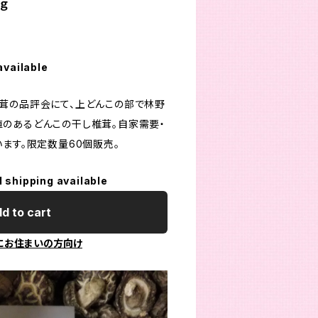
ｇ
available
茸の品評会にて、上どんこの部で林野
のあるどんこの干し椎茸。自家需要・
ます。限定数量60個販売。
l shipping available
d to cart
にお住まいの方向け