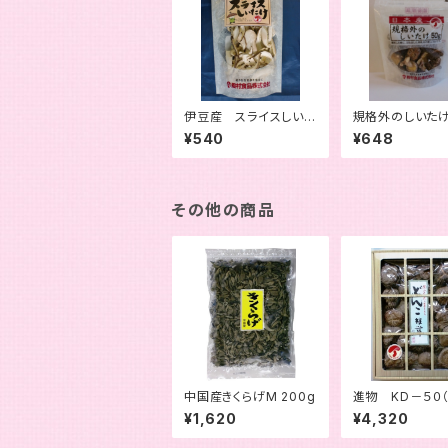
伊豆産 スライスしいた
規格外のしいたけ
け２０ｇ
¥540
¥648
その他の商品
中国産きくらげM 200g
進物 KD－５０
量 ２００ｇ）
¥1,620
¥4,320